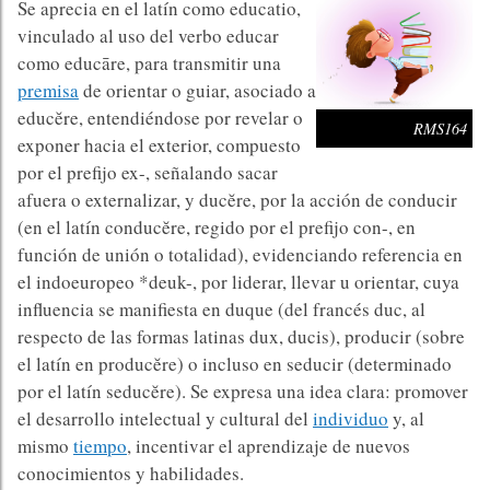
Se aprecia en el latín como educatio,
vinculado al uso del verbo educar
como educāre, para transmitir una
premisa
de orientar o guiar, asociado a
educĕre, entendiéndose por revelar o
RMS164
exponer hacia el exterior, compuesto
por el prefijo ex-, señalando sacar
afuera o externalizar, y ducĕre, por la acción de conducir
(en el latín conducĕre, regido por el prefijo con-, en
función de unión o totalidad), evidenciando referencia en
el indoeuropeo *deuk-, por liderar, llevar u orientar, cuya
influencia se manifiesta en duque (del francés duc, al
respecto de las formas latinas dux, ducis), producir (sobre
el latín en producĕre) o incluso en seducir (determinado
por el latín seducĕre). Se expresa una idea clara: promover
el desarrollo intelectual y cultural del
individuo
y, al
mismo
tiempo
, incentivar el aprendizaje de nuevos
conocimientos y habilidades.