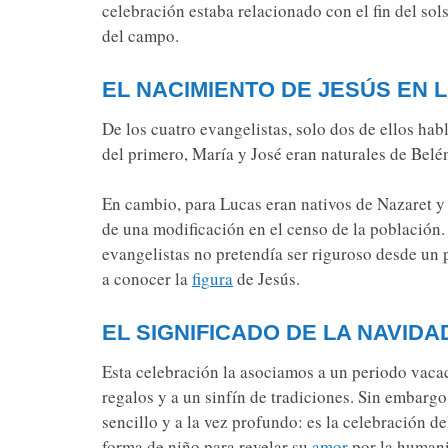
celebración estaba relacionado con el fin del sols
del campo.
EL NACIMIENTO DE JESÚS EN 
De los cuatro evangelistas, solo dos de ellos ha
del primero, María y José eran naturales de Belé
En cambio, para Lucas eran nativos de Nazaret 
de una modificación en el censo de la población.
evangelistas no pretendía ser riguroso desde un p
a conocer la
figura
de Jesús.
EL SIGNIFICADO DE LA NAVIDA
Esta celebración la asociamos a un periodo vacaci
regalos y a un sinfín de tradiciones. Sin embargo
sencillo y a la vez profundo: es la celebración 
forma de niño para revelar su
amor
por la human