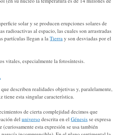
 Sol (en su núcleo la temperatura es de 14 millones de
uperficie solar y se producen erupciones solares de
as radioactivas al espacio, las cuales son arrastradas
as partículas llegan a la
Tierra
y son desviadas por el
os vitales, especialmente la fotosíntesis.
A
 que describen realidades objetivas y, paralelamente,
 tiene esta singular característica.
ecimientos de cierta complejidad decimos que
eación del
universo
descrita en el
Génesis
se expresa
uz (curiosamente esta expresión se usa también
parecía incomprensible). En el plano sentimental la