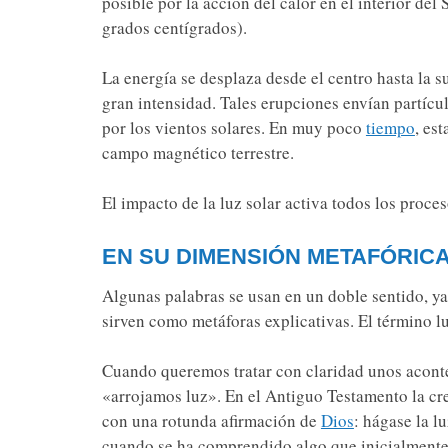
posible por la acción del calor en el interior del
grados centígrados).
La energía se desplaza desde el centro hasta la s
gran intensidad. Tales erupciones envían partícul
por los vientos solares. En muy poco
tiempo
, est
campo magnético terrestre.
El impacto de la luz solar activa todos los proces
EN SU DIMENSIÓN METAFÓRIC
Algunas palabras se usan en un doble sentido, ya
sirven como metáforas explicativas. El término luz
Cuando queremos tratar con claridad unos acont
«arrojamos luz». En el Antiguo Testamento la cr
con una rotunda afirmación de
Dios
: hágase la l
cuando se ha comprendido algo que inicialmente 