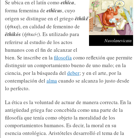
Se ubica en el latín como
ethĭca
,
forma femenina de
ethĭcus
, cuyo
origen se distingue en el griego
ēthikḗ
(
ἠθική
), en calidad de femenino de
ēthikós
(
ἠθικός
). Es utilizado para
Nuvolanevicata
referirse al estudio de los actos
humanos con el fin de alcanzar el
bien. Se inscribe en la
filosofía
como reflexión que permite
distinguir un comportamiento bueno de uno malo; en la
ciencia, por la búsqueda del
deber
; y en el arte, por la
contemplación del
alma
cuando se alcanza lo justo desde
lo perfecto.
La ética es la voluntad de actuar de manera correcta. En la
antigüedad griega fue concebida como una parte de la
filosofía que tenía como objeto la moralidad de los
comportamientos humanos. Es decir, la moral en su
esencia ontológica. Aristóteles desarrolló el tema de la