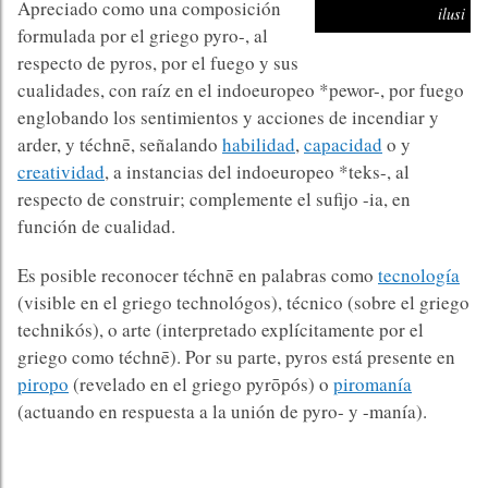
Apreciado como una composición
ilusi
formulada por el griego pyro-, al
respecto de pyros, por el fuego y sus
cualidades, con raíz en el indoeuropeo *pewor-, por fuego
englobando los sentimientos y acciones de incendiar y
arder, y téchnē, señalando
habilidad
,
capacidad
o y
creatividad
, a instancias del indoeuropeo *teks-, al
respecto de construir; complemente el sufijo -ia, en
función de cualidad.
Es posible reconocer téchnē en palabras como
tecnología
(visible en el griego technológos), técnico (sobre el griego
technikós), o arte (interpretado explícitamente por el
griego como téchnē). Por su parte, pyros está presente en
piropo
(revelado en el griego pyrōpós) o
piromanía
(actuando en respuesta a la unión de pyro- y -manía).