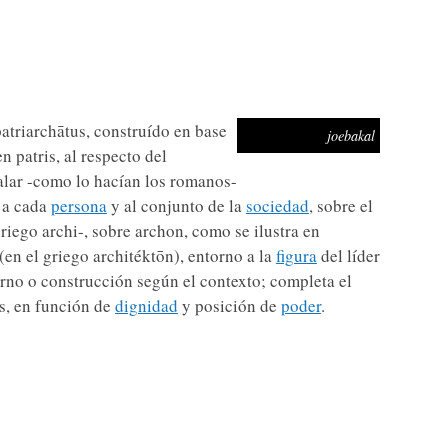
patriarchātus, construído en base
joebakal
en patris, al respecto del
ñalar -como lo hacían los romanos-
s a cada
persona
y al conjunto de la
sociedad
, sobre el
riego archi-, sobre archon, como se ilustra en
(en el griego architéktōn), entorno a la
figura
del líder
erno o construcción según el contexto; completa el
us, en función de
dignidad
y posición de
poder
.