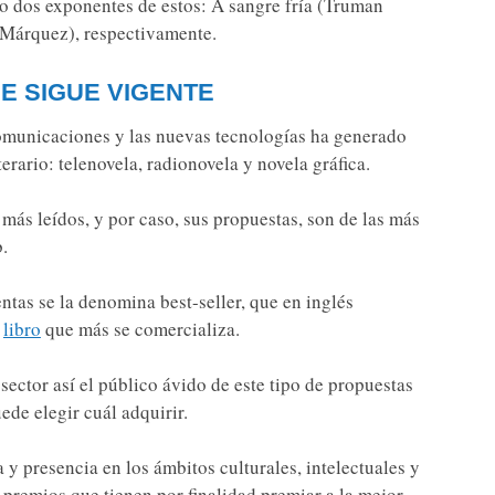
do dos exponentes de estos: A sangre fría (Truman
 Márquez), respectivamente.
E SIGUE VIGENTE
comunicaciones y las nuevas tecnologías ha generado
terario: telenovela, radionovela y novela gráfica.
más leídos, y por caso, sus propuestas, son de las más
b.
ntas se la denomina best-seller, que en inglés
l
libro
que más se comercializa.
 sector así el público ávido de este tipo de propuestas
ede elegir cuál adquirir.
a y presencia en los ámbitos culturales, intelectuales y
 premios que tienen por finalidad premiar a la mejor