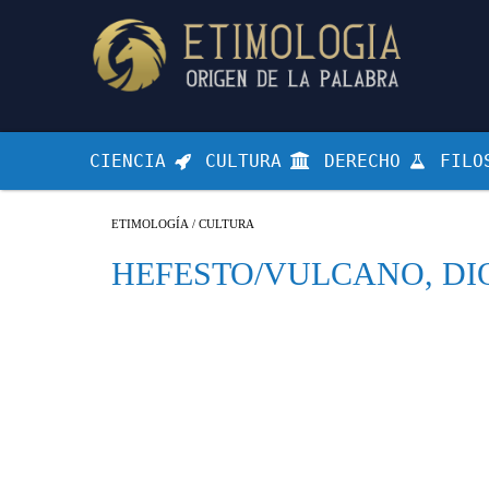
CIENCIA
CULTURA
DERECHO
FILO
ETIMOLOGÍA
/
CULTURA
HEFESTO/VULCANO, DI