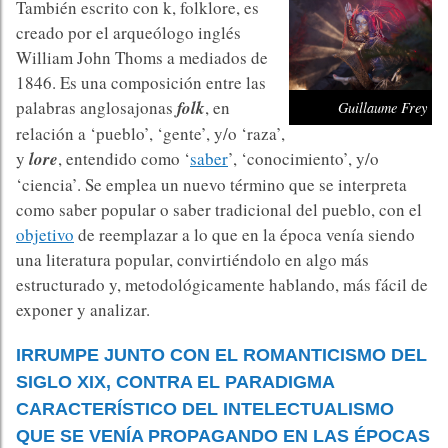
También escrito con k, folklore, es
creado por el arqueólogo inglés
William John Thoms a mediados de
1846. Es una composición entre las
palabras anglosajonas
folk
, en
Guillaume Frey
relación a ‘pueblo’, ‘gente’, y/o ‘raza’,
y
lore
, entendido como ‘
saber
’, ‘conocimiento’, y/o
‘ciencia’. Se emplea un nuevo término que se interpreta
como saber popular o saber tradicional del pueblo, con el
objetivo
de reemplazar a lo que en la época venía siendo
una literatura popular, convirtiéndolo en algo más
estructurado y, metodológicamente hablando, más fácil de
exponer y analizar.
IRRUMPE JUNTO CON EL ROMANTICISMO DEL
SIGLO XIX, CONTRA EL PARADIGMA
CARACTERÍSTICO DEL INTELECTUALISMO
QUE SE VENÍA PROPAGANDO EN LAS ÉPOCAS