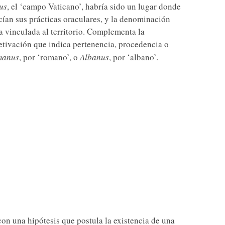
us
, el ‘campo Vaticano’, habría sido un lugar donde
cían sus prácticas oraculares, y la denominación
a vinculada al territorio. Complementa la
jetivación que indica pertenencia, procedencia o
mānus
, por ‘romano’, o
Albānus
, por ‘albano’.
con una hipótesis que postula la existencia de una