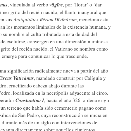
ānus
, vinculada al verbo
vāgīre
, por ‘llorar’ o ‘dar
mer grito del recién nacido, el llanto inaugural que
 en sus
Antiquitātes Rērum Dīvīnārum
, menciona esta
an los momentos liminales de la existencia humana, y
 su nombre al culto tributado a esta deidad del
s de excluirse, convergen en una dimensión numinosa
l grito del recién nacido, el Vaticano se nombra como
 emerge para comunicar lo que trasciende.
una significación radicalmente nueva a partir del año
Circus Vaticānus
, mandado construir por Calígula y
dro, crucificado cabeza abajo durante las
edro, localizada en la necrópolis adyacente al circo,
mperador
Constantino I
, hacia el año 326, ordena erigir
e un terreno que había sido cementerio pagano como
asílica de San Pedro, cuya reconstrucción se inicia en
ga durante más de un siglo con intervenciones de
levanta directamente sobre aquellos cimientos