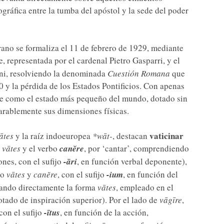
gráfica entre la tumba del apóstol y la sede del poder
ano se formaliza el 11 de febrero de 1929, mediante
e, representada por el cardenal Pietro Gasparri, y el
ini, resolviendo la denominada
Cuestión Romana
que
70 y la pérdida de los Estados Pontificios. Con apenas
uye como el estado más pequeño del mundo, dotado sin
rablemente sus dimensiones físicas.
vaticinar
ātes
y la raíz indoeuropea
*wāt-
, destacan
e
vātes
y el verbo
canĕre
, por ‘cantar’, comprendiendo
ones, con el sufijo
-āri
, en función verbal deponente),
do
vātes
y
canĕre
, con el sufijo
-ium
, en función del
ando directamente la forma
vātes
, empleado en el
dotado de inspiración superior). Por el lado de
vāgīre
,
 con el sufijo
-ītus
, en función de la acción,