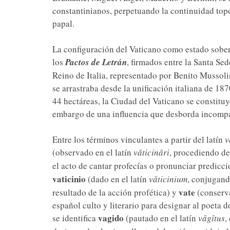
constantinianos, perpetuando la continuidad topo
papal.
La configuración del Vaticano como estado sober
los
Pactos de Letrán
, firmados entre la Santa Sed
Reino de Italia, representado por Benito Mussol
se arrastraba desde la unificación italiana de 18
44 hectáreas, la Ciudad del Vaticano se constit
embargo de una influencia que desborda incompa
Entre los términos vinculantes a partir del latín
v
(observado en el latín
vāticināri
, procediendo d
el acto de cantar profecías o pronunciar predicci
vaticinio
(dado en el latín
vāticinium
, conjugan
vate
resultado de la acción profética) y
(conserv
español culto y literario para designar al poeta 
vagido
se identifica
(pautado en el latín
vāgītus
,