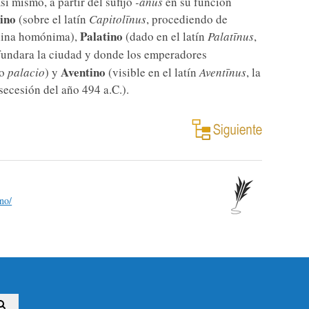
sí mismo, a partir del sufijo
-ānus
en su función
ino
(sobre el latín
Capitolīnus
, procediendo de
Palatino
colina homónima),
(dado en el latín
Palatīnus
,
fundara la ciudad y donde los emperadores
Aventino
no
palacio
) y
(visible en el latín
Aventīnus
, la
secesión del año 494 a.C.).
ano/