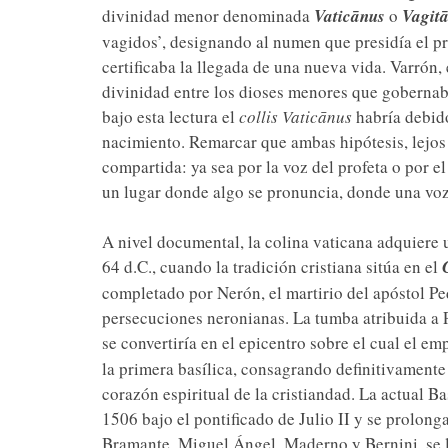
divinidad menor denominada
Vaticānus
o
Vagit
vagidos’, designando al numen que presidía el pri
certificaba la llegada de una nueva vida. Varrón,
divinidad entre los dioses menores que gobernab
bajo esta lectura el
collis Vaticānus
habría debido
nacimiento. Remarcar que ambas hipótesis, lejo
compartida: ya sea por la voz del profeta o por e
un lugar donde algo se pronuncia, donde una voz
A nivel documental, la colina vaticana adquiere 
64 d.C., cuando la tradición cristiana sitúa en el
completado por Nerón, el martirio del apóstol Pe
persecuciones neronianas. La tumba atribuida a P
se convertiría en el epicentro sobre el cual el e
la primera basílica, consagrando definitivament
corazón espiritual de la cristiandad. La actual B
1506 bajo el pontificado de Julio II y se prolon
Bramante, Miguel Ángel, Maderno y Bernini, se 