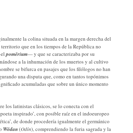
ginalmente la colina situada en la margen derecha del
 territorio que en los tiempos de la República no
—el
pomērium
— y que se caracterizaba por su
inándose a la inhumación de los muertos y al cultivo
ombre se bifurca en pasajes que los filólogos no han
igurando una disputa que, como en tantos topónimos
 significado acumuladas que sobre un único momento
 los latinistas clásicos, se lo conecta con el
 ‘poeta inspirado’, con posible raíz en el indoeuropeo
ofética’, de donde procedería igualmente el germánico
co
Wōdan
(
Odín
), comprendiendo la furia sagrada y la