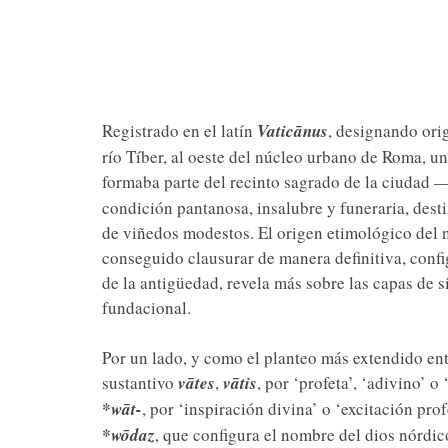
Registrado en el latín
Vaticānus
, designando ori
río Tíber, al oeste del núcleo urbano de Roma, un
formaba parte del recinto sagrado de la ciudad 
condición pantanosa, insalubre y funeraria, dest
de viñedos modestos. El origen etimológico del n
conseguido clausurar de manera definitiva, conf
de la antigüedad, revela más sobre las capas de
fundacional.
Por un lado, y como el planteo más extendido entre
sustantivo
vātes
,
vātis
, por ‘profeta’, ‘adivino’ o
*wāt-
, por ‘inspiración divina’ o ‘excitación pr
*wōdaz
, que configura el nombre del dios nórdi