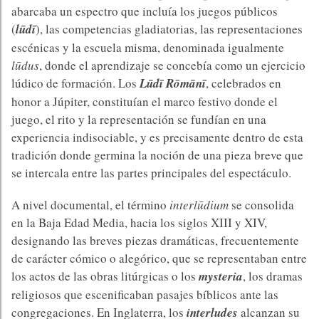
abarcaba un espectro que incluía los juegos públicos
(
lūdī
), las competencias gladiatorias, las representaciones
escénicas y la escuela misma, denominada igualmente
lūdus
, donde el aprendizaje se concebía como un ejercicio
lúdico de formación. Los
Lūdī Rōmānī
, celebrados en
honor a Júpiter, constituían el marco festivo donde el
juego, el rito y la representación se fundían en una
experiencia indisociable, y es precisamente dentro de esta
tradición donde germina la noción de una pieza breve que
se intercala entre las partes principales del espectáculo.
A nivel documental, el término
interlūdium
se consolida
en la Baja Edad Media, hacia los siglos XIII y XIV,
designando las breves piezas dramáticas, frecuentemente
de carácter cómico o alegórico, que se representaban entre
los actos de las obras litúrgicas o los
mysteria
, los dramas
religiosos que escenificaban pasajes bíblicos ante las
congregaciones. En Inglaterra, los
interludes
alcanzan su