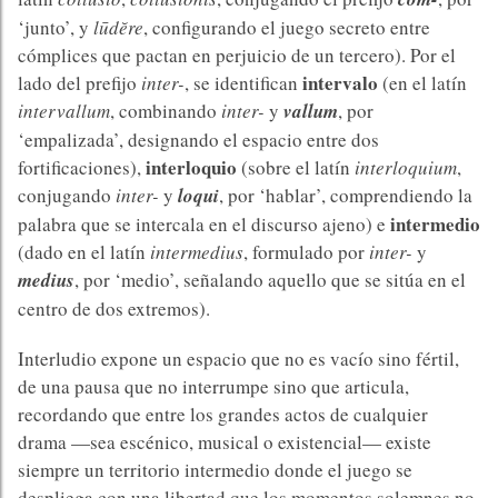
‘junto’, y
lūdĕre
, configurando el juego secreto entre
cómplices que pactan en perjuicio de un tercero). Por el
intervalo
lado del prefijo
inter-
, se identifican
(en el latín
intervallum
, combinando
inter-
y
vallum
, por
‘empalizada’, designando el espacio entre dos
interloquio
fortificaciones),
(sobre el latín
interloquium
,
conjugando
inter-
y
loqui
, por ‘hablar’, comprendiendo la
intermedio
palabra que se intercala en el discurso ajeno) e
(dado en el latín
intermedius
, formulado por
inter-
y
medius
, por ‘medio’, señalando aquello que se sitúa en el
centro de dos extremos).
Interludio expone un espacio que no es vacío sino fértil,
de una pausa que no interrumpe sino que articula,
recordando que entre los grandes actos de cualquier
drama —sea escénico, musical o existencial— existe
siempre un territorio intermedio donde el juego se
despliega con una libertad que los momentos solemnes no