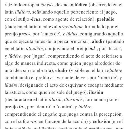
lúdico
raíz indoeuropea
*leyd-
, destacan
(observado en el
latín
lūdĭcus
, señalando aquello perteneciente al juego,
preludio
con el sufijo
-ĭcus
, como agente de relación),
(dado en el latín medieval
praelūdium
, formulado por el
prefijo
prae-
, por ‘antes de’, y
lūdus
, configurando aquello
aludir
que se ejecuta antes de la pieza principal),
(pautado
en el latín
allūdĕre
, conjugando el prefijo
ad-
, por ‘hacia’,
y
lūdĕre
, por ‘jugar’, comprendiendo el acto de referirse a
algo de manera indirecta, como quien juega alrededor de
eludir
una idea sin nombrarla),
(visible en el latín
elūdĕre
,
combinando el prefijo
e-
, variante de
ex-
, por ‘fuera de’, y
lūdĕre
, designando el acto de esquivar o escapar mediante
ilusión
la astucia, como quien se sale del juego),
(declarada en el latín
illūsio
,
illūsiōnis
, formulada por el
prefijo
in-
, por ‘dentro’ o ‘contra’, y
lūdĕre
,
comprendiendo el engaño que juega contra la percepción,
colusión
con el sufijo
-io
, en función de la acción) y
(en el
latín
collūsio
,
collūsiōnis
, conjugando el prefijo
com-
, por