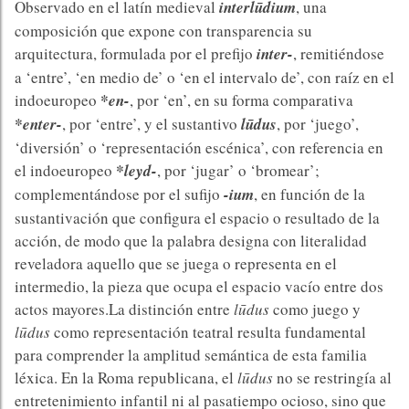
Observado en el latín medieval
interlūdium
, una
composición que expone con transparencia su
arquitectura, formulada por el prefijo
inter-
, remitiéndose
a ‘entre’, ‘en medio de’ o ‘en el intervalo de’, con raíz en el
indoeuropeo
*en-
, por ‘en’, en su forma comparativa
*enter-
, por ‘entre’, y el sustantivo
lūdus
, por ‘juego’,
‘diversión’ o ‘representación escénica’, con referencia en
el indoeuropeo
*leyd-
, por ‘jugar’ o ‘bromear’;
complementándose por el sufijo
-ium
, en función de la
sustantivación que configura el espacio o resultado de la
acción, de modo que la palabra designa con literalidad
reveladora aquello que se juega o representa en el
intermedio, la pieza que ocupa el espacio vacío entre dos
actos mayores.La distinción entre
lūdus
como juego y
lūdus
como representación teatral resulta fundamental
para comprender la amplitud semántica de esta familia
léxica. En la Roma republicana, el
lūdus
no se restringía al
entretenimiento infantil ni al pasatiempo ocioso, sino que