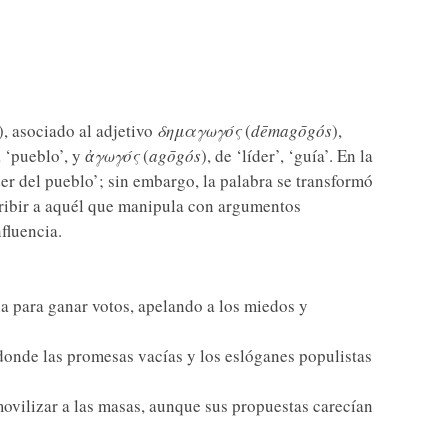
), asociado al adjetivo
δημαγωγός
(
dēmagōgós
),
a ‘pueblo’, y
ἀγωγός
(
agōgós
), de ‘líder’, ‘guía’. En la
r del pueblo’; sin embargo, la palabra se transformó
ribir a aquél que manipula con argumentos
fluencia.
ia para ganar votos, apelando a los miedos y
donde las promesas vacías y los eslóganes populistas
ovilizar a las masas, aunque sus propuestas carecían