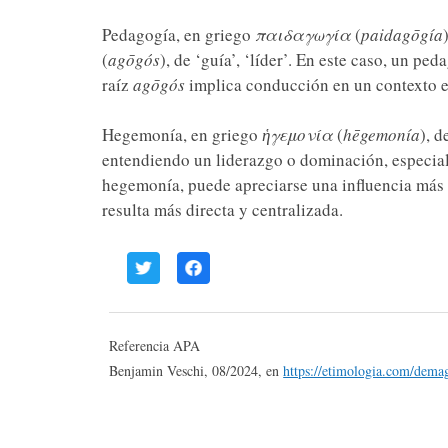
Pedagogía, en griego
παιδαγωγία
(
paidagōgía
(
agōgós
), de ‘guía’, ‘líder’. En este caso, un pe
raíz
agōgós
implica conducción en un contexto e
Hegemonía, en griego
ἡγεμονία
(
hēgemonía
), d
entendiendo un liderazgo o dominación, especial
hegemonía, puede apreciarse una influencia más 
resulta más directa y centralizada.
Referencia APA
Benjamin Veschi, 08/2024, en
https://etimologia.com/dema