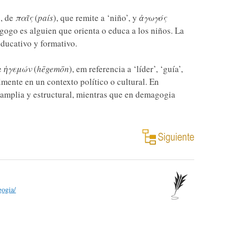
), de
παῖς
(
país
), que remite a ‘niño’, y
ἀγωγός
dagogo es alguien que orienta o educa a los niños. La
ducativo y formativo.
e
ἡγεμών
(
hēgemōn
), em referencia a ‘líder’, ‘guía’,
mente en un contexto político o cultural. En
amplia y estructural, mientras que en demagogia
gogia/