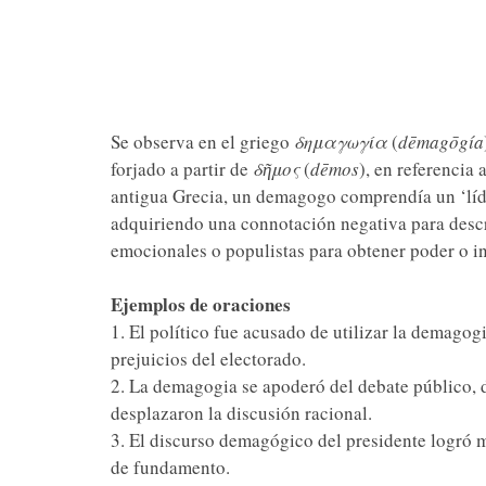
Se observa en el griego
δημαγωγία
(
dēmagōgía
forjado a partir de
δῆμος
(
dēmos
), en referencia 
antigua Grecia, un demagogo comprendía un ‘líde
adquiriendo una connotación negativa para desc
emocionales o populistas para obtener poder o in
Ejemplos de oraciones
1. El político fue acusado de utilizar la demagog
prejuicios del electorado.
2. La demagogia se apoderó del debate público, 
desplazaron la discusión racional.
3. El discurso demagógico del presidente logró m
de fundamento.