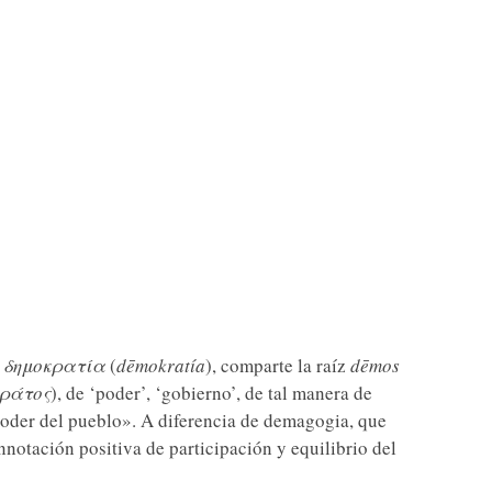
o
δημοκρατία
(
dēmokratía
), comparte la raíz
dēmos
κράτος
), de ‘poder’, ‘gobierno’, de tal manera de
poder del pueblo». A diferencia de demagogia, que
nnotación positiva de participación y equilibrio del